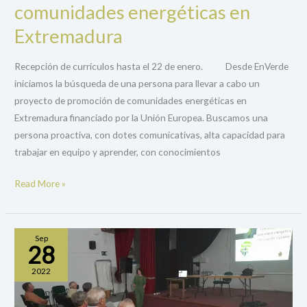
comunidades energéticas en
técnica/o
del
Extremadura
proyecto
para
Recepción de currículos hasta el 22 de enero. Desde EnVerde
promoción
iniciamos la búsqueda de una persona para llevar a cabo un
de
proyecto de promoción de comunidades energéticas en
comunidades
Extremadura financiado por la Unión Europea. Buscamos una
energéticas
persona proactiva, con dotes comunicativas, alta capacidad para
en
trabajar en equipo y aprender, con conocimientos
Extremadura
Read More »
Sep
28
2022