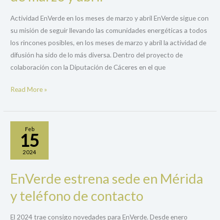
en
los
Actividad EnVerde en los meses de marzo y abril EnVerde sigue con
meses
su misión de seguir llevando las comunidades energéticas a todos
de
los rincones posibles, en los meses de marzo y abril la actividad de
marzo
difusión ha sido de lo más diversa. Dentro del proyecto de
y
colaboración con la Diputación de Cáceres en el que
abril
Read More »
Feb
15
2024
EnVerde estrena sede en Mérida
EnVerde
estrena
y teléfono de contacto
sede
en
El 2024 trae consigo novedades para EnVerde. Desde enero