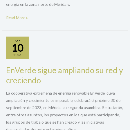
energía en la zona norte de Mérida y,
Read More »
Sep
10
2023
EnVerde sigue ampliando su red y
EnVerde
sigue
creciendo
ampliando
su
La cooperativa extremeña de energía renovable EnVerde, cuya
red
ampliación y crecimiento es imparable, celebrará el próximo 30 de
y
septiembre de 2023, en Mérida, su segunda asamblea. Se tratarán,
creciendo
entre otros asuntos, los proyectos en los que está participando,
los grupos de trabajo que se han creado y las iniciativas
desarrolladas durante este primer año y