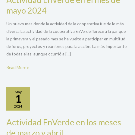
EnVerde
mayo 2024
en
el
Un nuevo mes donde la actividad de la cooperativa fue de lo más
mes
diversa La actividad de la cooperativa EnVerde florece a la par que
de
la primavera y el pasado mes se ha vuelto a participar en multitud
mayo
de foros, proyectos y reuniones para la acción. La más importante
2024
de todas ellas, aunque ocurrió a […]
Read More »
May
1
2024
Actividad EnVerde en los meses
Actividad
EnVerde
de marzo y abril