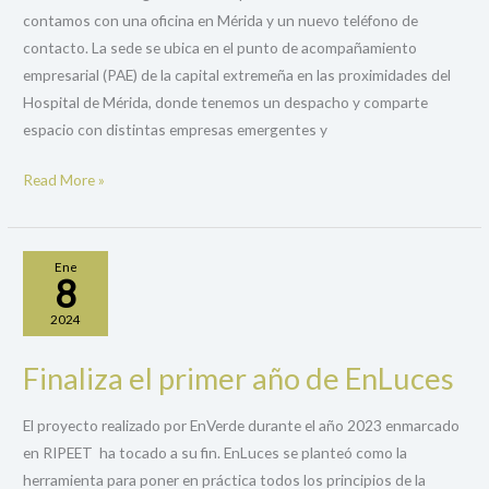
Mérida
contamos con una oficina en Mérida y un nuevo teléfono de
y
contacto. La sede se ubica en el punto de acompañamiento
teléfono
empresarial (PAE) de la capital extremeña en las proximidades del
de
Hospital de Mérida, donde tenemos un despacho y comparte
contacto
espacio con distintas empresas emergentes y
Read More »
Ene
8
2024
Finaliza el primer año de EnLuces
Finaliza
el
El proyecto realizado por EnVerde durante el año 2023 enmarcado
primer
en RIPEET ha tocado a su fin. EnLuces se planteó como la
año
herramienta para poner en práctica todos los principios de la
de