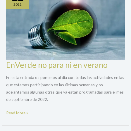
2022
EnVerde no para ni en verano
EnVerde
no
En esta entrada os ponemos al día con todas las actividades en las
para
que estamos participando en las últimas semanas y os
ni
adelantamos algunas otras que ya están programadas para el mes
en
de septiembre de 2022.
verano
Read More »